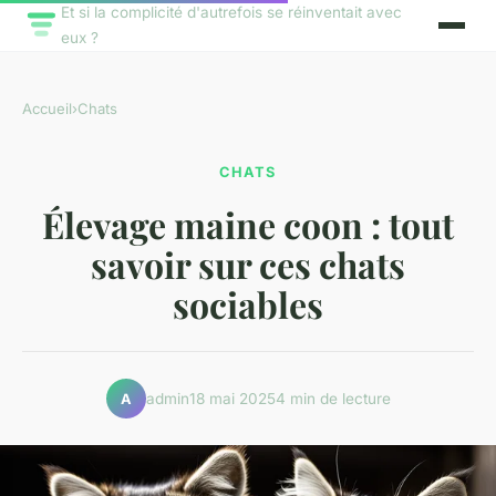
Et si la complicité d'autrefois se réinventait avec
eux ?
Accueil
›
Chats
CHATS
Élevage maine coon : tout
savoir sur ces chats
sociables
admin
18 mai 2025
4 min de lecture
A