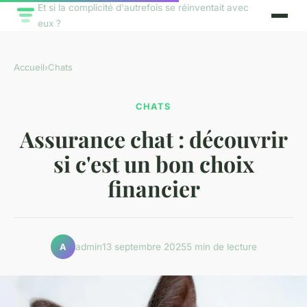
Et si la complicité d'autrefois se réinventait avec
eux ?
Accueil
›
Chats
CHATS
Assurance chat : découvrir
si c'est un bon choix
financier
admin
13 septembre 2025
5 min de lecture
A