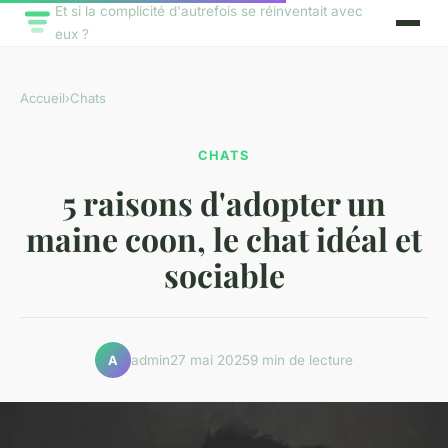
Et si la complicité d'autrefois se réinventait avec
eux ?
Accueil
›
Chats
CHATS
5 raisons d'adopter un
maine coon, le chat idéal et
sociable
admin
27 mai 2025
9 min de lecture
A