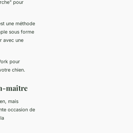
erche" pour
est une méthode
mple sous forme
er avec une
Work pour
votre chien.
en-maître
en, mais
ente occasion de
la