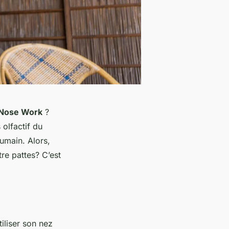
Nose Work
?
olfactif du
humain. Alors,
re pattes? C’est
tiliser son nez