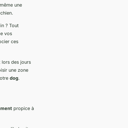
t même une
 chien.
in ? Tout
de vos
ocier ces
 lors des jours
oisir une zone
votre
dog
.
ement
propice à