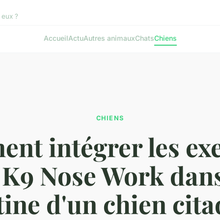
c eux ?
Accueil
Actu
Autres animaux
Chats
Chiens
CHIENS
nt intégrer les exe
 K9 Nose Work dans
tine d'un chien cita