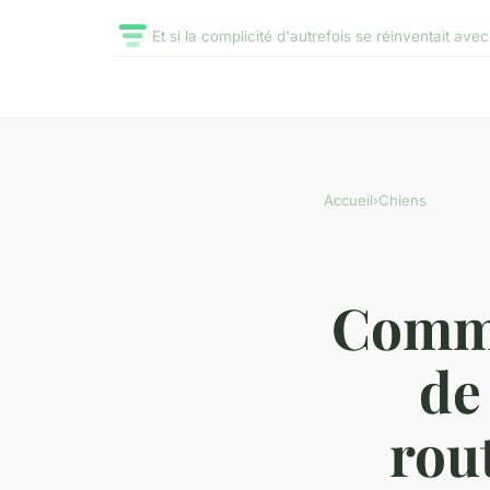
Et si la complicité d'autrefois se réinventait ave
Accueil
›
Chiens
Comme
de
rou