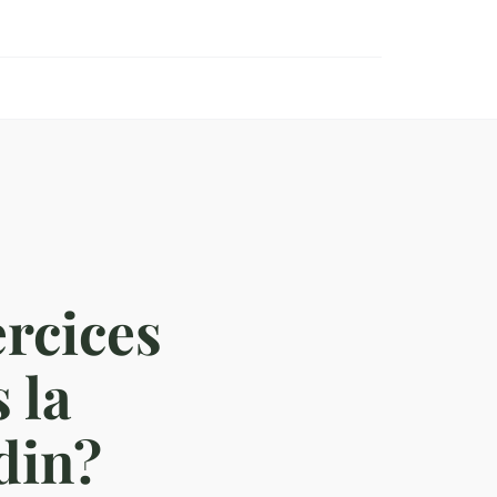
rcices
 la
din?