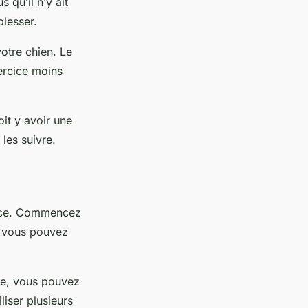
 qu’il n’y ait
blesser.
otre chien. Le
xercice moins
oit y avoir une
 les suivre.
ance. Commencez
a, vous pouvez
le, vous pouvez
liser plusieurs