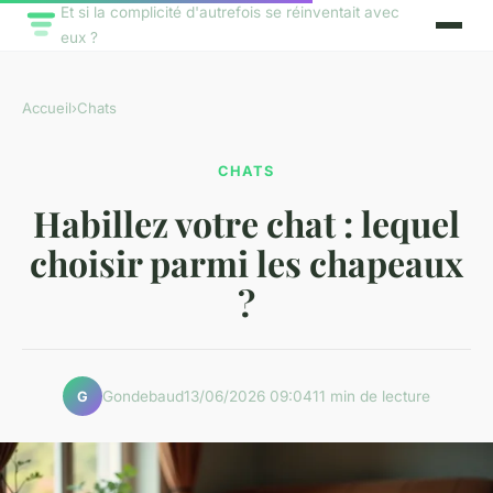
Et si la complicité d'autrefois se réinventait avec
eux ?
Accueil
›
Chats
CHATS
Habillez votre chat : lequel
choisir parmi les chapeaux
?
Gondebaud
13/06/2026 09:04
11 min de lecture
G