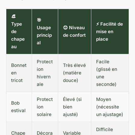
👒
🎯
Type
⚡ Facilité de
Usage
😊 Niveau
de
mise en
princip
de confort
chape
place
al
au
Protect
Facile
Bonnet
Très élevé
ion
(glissé en
en
(matière
hivern
une
tricot
douce)
ale
seconde)
Protect
Élevé (si
Moyen
Bob
ion
bien
(nécessite
estival
solaire
ajusté)
un ajustage)
Difficile
Chape
Décora
Variable